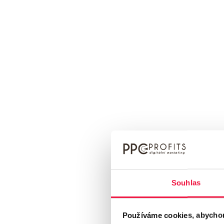
Zajistíme vám pouze kvalitní odkazy
, které d
Pravidelně budeme sledovat, jak si váš web ve
Samozřejmě
budeme dále pracovat na optimal
Kolik stojí SEO v Pardubicích?
Naše služby i ceny jsou individuální a na mír
Souhlas
Získat nezávaznou nabídku
Používáme cookies, abychom v