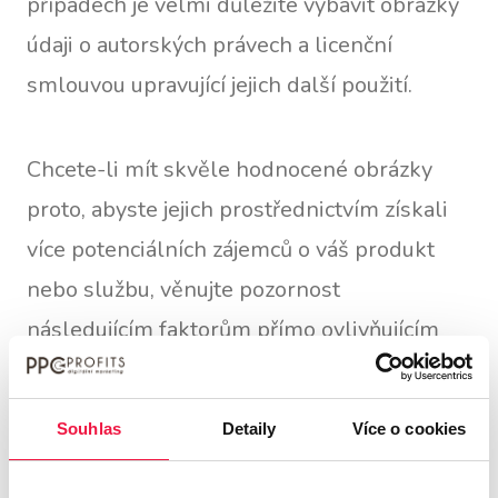
případech je velmi důležité vybavit obrázky
údaji o autorských právech a licenční
smlouvou upravující jejich další použití.
Chcete-li mít skvěle hodnocené obrázky
proto, abyste jejich prostřednictvím získali
více potenciálních zájemců o váš produkt
nebo službu, věnujte pozornost
následujícím faktorům přímo ovlivňujícím
hodnocení. Ještě předtím však nezapomeňte
zvolit správný formát obrázku (JPEG, PNG,
Souhlas
Detaily
Více o cookies
GIF, BMP, WebP…).