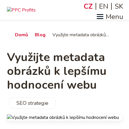
Přejít
CZ
EN
SK
Jazyky
k
hlavnímu
obsahu
Drobečková
Domů
Blog
Využijte metadata obrázků k lepšímu hodnocení webu
navigace
Využijte metadata
obrázků k lepšímu
hodnocení webu
SEO strategie