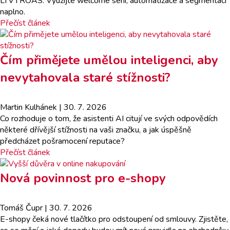
LTV i ROAS. Využijte welcome sérii, automatizace a segmentaci
naplno.
Přečíst článek
Čím přimějete umělou inteligenci, aby
nevytahovala staré stížnosti?
Martin Kulhánek
| 30. 7. 2026
Co rozhoduje o tom, že asistenti AI citují ve svých odpovědích
některé dřívější stížnosti na vaši značku, a jak úspěšně
předcházet pošramocení reputace?
Přečíst článek
Nová povinnost pro e-shopy
Tomáš Čupr
| 30. 7. 2026
E-shopy čeká nové tlačítko pro odstoupení od smlouvy. Zjistěte,