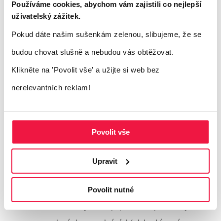
Používáme cookies, abychom vám zajistili co nejlepší
Rychlost
uživatelský zážitek.
Pokud dáte našim sušenkám zelenou, slibujeme, že se
Rychlost načítání stránek patří k
budou chovat slušně a nebudou vás obtěžovat.
nejdůležitějším aspektům úspěšného webu.
Klikněte na 'Povolit vše'
a užijte si web bez
Když se váš obrázkový obsah bude načítat
nerelevantních reklam!
pomalu a dlouho, trpí tím i celá stránka a s
velkou pravděpodobností dojde ke zhoršení
Povolit vše
metrik
Core Web Vitals
.
Upravit
Alternativní text
Povolit nutné
Pod značkou
alt
je ukrytý text, vysvětlující,