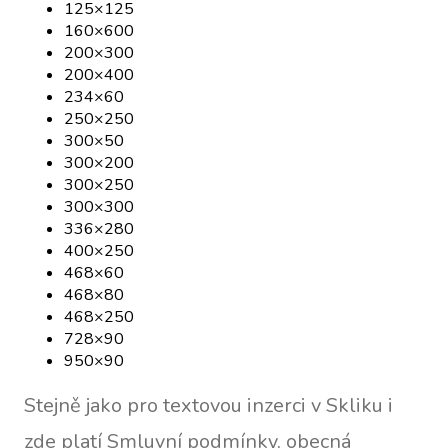
125×125
160×600
200×300
200×400
234×60
250×250
300×50
300×200
300×250
300×300
336×280
400×250
468×60
468×80
468×250
728×90
950×90
Stejně jako pro textovou inzerci v Skliku i
zde platí Smluvní podmínky, obecná