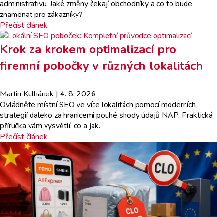
administrativu. Jaké změny čekají obchodníky a co to bude
znamenat pro zákazníky?
Přečíst článek
Krok za krokem optimalizací pro
firemní pobočky v různých lokalitách
Martin Kulhánek
| 4. 8. 2026
Ovládněte místní SEO ve více lokalitách pomocí moderních
strategií daleko za hranicemi pouhé shody údajů NAP. Praktická
příručka vám vysvětlí, co a jak.
Přečíst článek