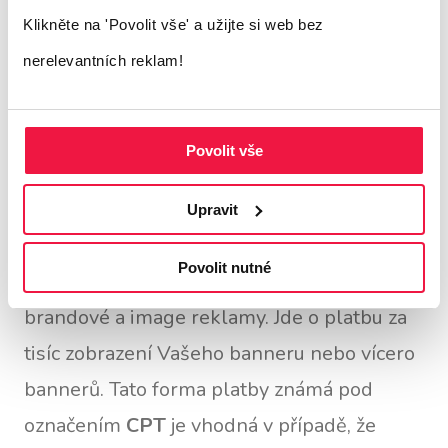
Zpoplatnění grafické
Klikněte na 'Povolit vše'
a užijte si web bez
reklamy
nerelevantních reklam!
Stejně jako ve vyhledávání, můžete i v
Povolit vše
obsahové síti coby inzerent platit grafickou
reklamu formou
CPC
- tedy platba Vámi
Upravit
stanovené ceny za proklik. Navíc je zde však
Povolit nutné
ještě možnost, kterou uvítají právě inzerenti
brandové a image reklamy. Jde o platbu za
tisíc zobrazení Vašeho banneru nebo vícero
bannerů. Tato forma platby známá pod
označením
CPT
je vhodná v případě, že