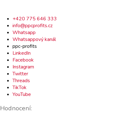
Rychlý
+420 775 646 333
info@ppcprofits.cz
kontakt
Whatsapp
Whatsappový kanál
ppc-profits
LinkedIn
Facebook
Instagram
Twitter
Threads
TikTok
YouTube
Hodnocení: