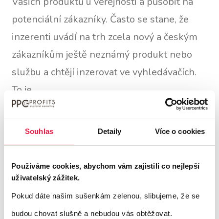
Vašich produktů u veřejnosti a působit na
potenciální zákazníky. Často se stane, že
inzerenti uvádí na trh zcela nový a českým
zákazníkům ještě neznámý produkt nebo
službu a chtějí inzerovat ve vyhledávačích.
To je
samozřejmě neefektivní a zcela špatné
řešení. Produkty, které nikdo nezná, ani
Souhlas
Detaily
Více o cookies
nikdo nehledá. Zde by bylo zcela na místě
zpracovat reklamní kampaň na podporu
Používáme cookies, abychom vám zajistili co nejlepší
značky nebo nového produktu právě v
uživatelský zážitek.
obsahové síti Sklik a AdWords.
Pokud dáte našim sušenkám zelenou, slibujeme, že se
budou chovat slušně a nebudou vás obtěžovat.