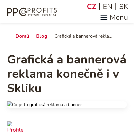
Přejít
CZ
EN
SK
Jazyky
k
hlavnímu
obsahu
Drobečková
Domů
Blog
Grafická a bannerová reklama konečně i v Skliku
navigace
Grafická a bannerová
reklama konečně i v
Skliku