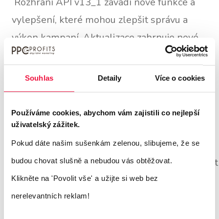
Rozhraní API v13_1 zavádí nové funkce a
vylepšení, které mohou zlepšit správu a
výkon kampaní. Aktualizace zahrnuje nové
typy doporučení pro kampaně Shopping,
podporu schémat konverzních hodnot
Souhlas
Detaily
Více o cookies
SKAdNetwork v kampaních aplikací pro iOS
a další funkce v kampaních Performance
Používáme cookies, abychom vám zajistili co nejlepší
Max.
uživatelský zážitek.
Pokud dáte našim sušenkám zelenou, slibujeme, že se
Zdroj: marketingland.com, facebook.com, cpcs
budou chovat slušně a nebudou vás obtěžovat.
Klikněte na 'Povolit vše'
a užijte si web bez
nerelevantních reklam!
Autor: Vlastimil Malík