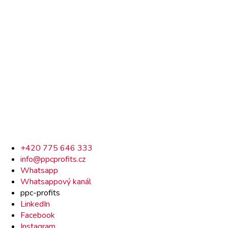
Rychlý
+420 775 646 333
info@ppcprofits.cz
kontakt
Whatsapp
Whatsappový kanál
ppc-profits
LinkedIn
Facebook
Instagram