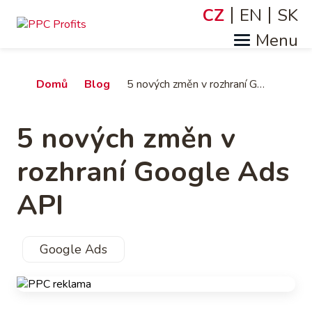
Přejít
CZ
EN
SK
Jazyky
k
hlavnímu
obsahu
Drobečková
Domů
Blog
5 nových změn v rozhraní Google Ads API
navigace
5 nových změn v
rozhraní Google Ads
API
Google Ads