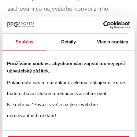
zachování co nejvyššího konverzního
poměru. Tuto strategii považujeme za
klíčovou pro udržení efektivity našich online
reklamních kampaní a maximalizaci
Souhlas
Detaily
Více o cookies
návratnosti investic.
Používáme cookies, abychom vám zajistili co nejlepší
uživatelský zážitek.
Budeme se nadále zaměřovat na identifikaci
Pokud dáte našim sušenkám zelenou, slibujeme, že se
nových příležitostí a trendů v oblasti PPC
,
budou chovat slušně a nebudou vás obtěžovat.
abychom naše kampaně přizpůsobili
Klikněte na 'Povolit vše'
a užijte si web bez
aktuálním potřebám a očekáváním firmy
nerelevantních reklam!
Bikes4life.cz. Pracujeme na inovativních
přístupech a testujeme nové strategie,