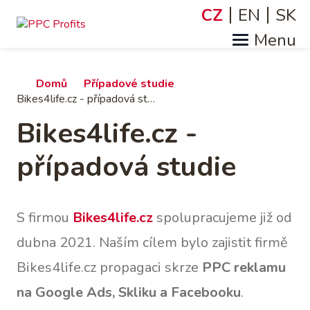
Přejít
CZ
EN
SK
Jazyky
k
hlavnímu
obsahu
Drobečková
Domů
Případové studie
Bikes4life.cz - případová studie
navigace
Bikes4life.cz -
případová studie
S firmou
Bikes4life.cz
spolupracujeme již od
dubna 2021. Naším cílem bylo zajistit firmě
Bikes4life.cz propagaci skrze
PPC reklamu
na Google Ads, Skliku a Facebooku
.