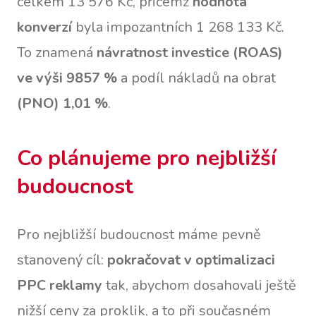
celkem 13 576 Kč, přičemž
hodnota
konverzí
byla impozantních 1 268 133 Kč.
To znamená
návratnost investice (ROAS)
ve výši 9857 %
a podíl nákladů na obrat
(PNO) 1,01 %
.
Co plánujeme pro nejbližší
budoucnost
Pro nejbližší budoucnost máme pevně
stanovený cíl:
pokračovat v optimalizaci
PPC reklamy
tak, abychom dosahovali ještě
nižší ceny za proklik, a to při současném